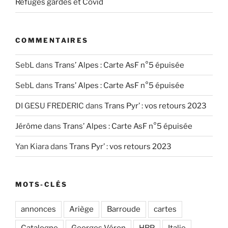
Refuges gardés et Covid
COMMENTAIRES
SebL
dans
Trans’ Alpes : Carte AsF n°5 épuisée
SebL
dans
Trans’ Alpes : Carte AsF n°5 épuisée
DI GESU FREDERIC
dans
Trans Pyr’ : vos retours 2023
Jérôme
dans
Trans’ Alpes : Carte AsF n°5 épuisée
Yan Kiara
dans
Trans Pyr’ : vos retours 2023
MOTS-CLÉS
annonces
Ariège
Barroude
cartes
Catalogne
Georges Véron
HRP
Italie