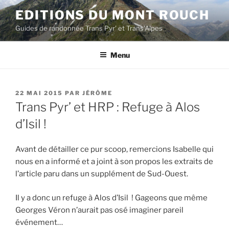
Aller
EDITIONS DU MONT ROUCH
au
Guides de randonnée Trans Pyr' et Trans'Alpes
contenu
principal
Menu
PUBLIÉ
22 MAI 2015
PAR
JÉRÔME
LE
Trans Pyr’ et HRP : Refuge à Alos
d’Isil !
Avant de détailler ce pur scoop, remercions Isabelle qui
nous en a informé et a joint à son propos les extraits de
l’article paru dans un supplément de Sud-Ouest.
Il y a donc un refuge à Alos d’Isil ! Gageons que même
Georges Véron n’aurait pas osé imaginer pareil
événement…