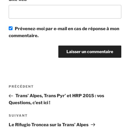
Prévenez-moi par e-mail en cas de réponse à mon
commentaire.
Navigation
Article
PRÉCÉDENT
de
précédent
Trans’ Alpes, Trans Pyr’ et HRP 2015 : vos
l’article
Questions, c’est ici !
Article
SUIVANT
suivant
Le Rifugio Troncea sur la Trans’ Alpes