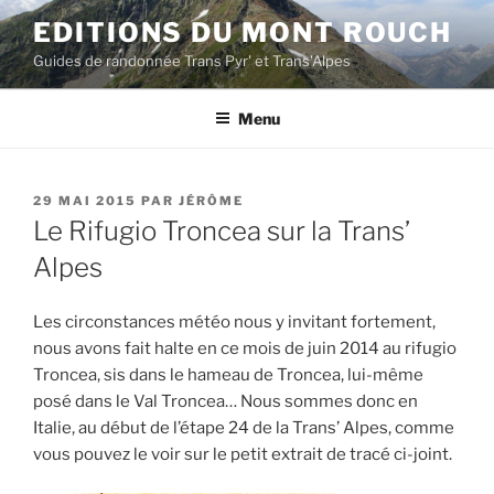
Aller
EDITIONS DU MONT ROUCH
au
Guides de randonnée Trans Pyr' et Trans'Alpes
contenu
principal
Menu
PUBLIÉ
29 MAI 2015
PAR
JÉRÔME
LE
Le Rifugio Troncea sur la Trans’
Alpes
Les circonstances météo nous y invitant fortement,
nous avons fait halte en ce mois de juin 2014 au rifugio
Troncea, sis dans le hameau de Troncea, lui-même
posé dans le Val Troncea… Nous sommes donc en
Italie, au début de l’étape 24 de la Trans’ Alpes, comme
vous pouvez le voir sur le petit extrait de tracé ci-joint.