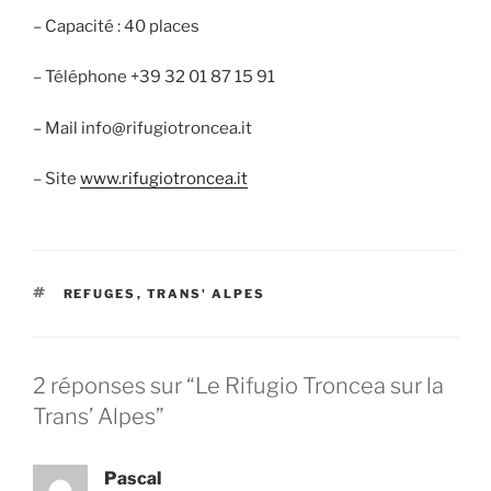
– Capacité : 40 places
– Téléphone +39 32 01 87 15 91
– Mail info@rifugiotroncea.it
– Site
www.rifugiotroncea.it
ÉTIQUETTES
REFUGES
,
TRANS' ALPES
2 réponses sur “Le Rifugio Troncea sur la
Trans’ Alpes”
Pascal