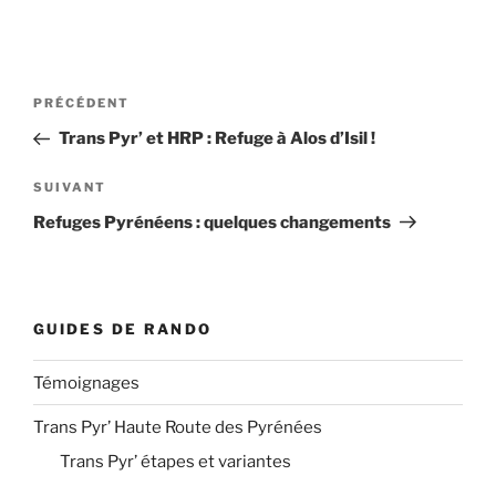
Navigation
Article
PRÉCÉDENT
de
précédent
Trans Pyr’ et HRP : Refuge à Alos d’Isil !
l’article
Article
SUIVANT
suivant
Refuges Pyrénéens : quelques changements
GUIDES DE RANDO
Témoignages
Trans Pyr’ Haute Route des Pyrénées
Trans Pyr’ étapes et variantes