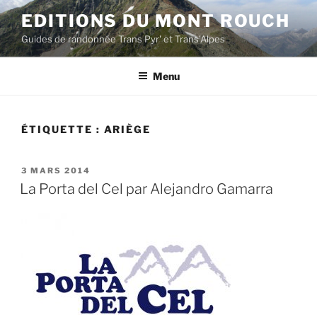
Aller
EDITIONS DU MONT ROUCH
au
Guides de randonnée Trans Pyr' et Trans'Alpes
contenu
principal
Menu
ÉTIQUETTE :
ARIÈGE
PUBLIÉ
3 MARS 2014
LE
La Porta del Cel par Alejandro Gamarra