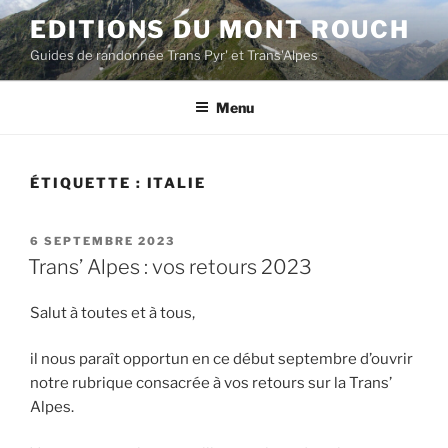
Aller
EDITIONS DU MONT ROUCH
au
Guides de randonnée Trans Pyr' et Trans'Alpes
contenu
principal
Menu
ÉTIQUETTE :
ITALIE
PUBLIÉ
6 SEPTEMBRE 2023
LE
Trans’ Alpes : vos retours 2023
Salut à toutes et à tous,
il nous paraît opportun en ce début septembre d’ouvrir
notre rubrique consacrée à vos retours sur la Trans’
Alpes.