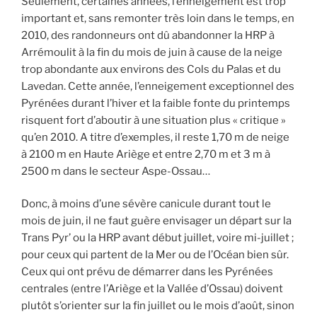
Seulement, certaines années, l’enneigement est trop
important et, sans remonter très loin dans le temps, en
2010, des randonneurs ont dû abandonner la HRP à
Arrémoulit à la fin du mois de juin à cause de la neige
trop abondante aux environs des Cols du Palas et du
Lavedan. Cette année, l’enneigement exceptionnel des
Pyrénées durant l’hiver et la faible fonte du printemps
risquent fort d’aboutir à une situation plus « critique »
qu’en 2010. A titre d’exemples, il reste 1,70 m de neige
à 2100 m en Haute Ariège et entre 2,70 m et 3 m à
2500 m dans le secteur Aspe-Ossau…
Donc, à moins d’une sévère canicule durant tout le
mois de juin, il ne faut guère envisager un départ sur la
Trans Pyr’ ou la HRP avant début juillet, voire mi-juillet ;
pour ceux qui partent de la Mer ou de l’Océan bien sûr.
Ceux qui ont prévu de démarrer dans les Pyrénées
centrales (entre l’Ariège et la Vallée d’Ossau) doivent
plutôt s’orienter sur la fin juillet ou le mois d’août, sinon