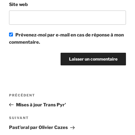
Site web
Prévenez-moi par e-mail en cas de réponse à mon
commentaire.
Navigation
Article
PRÉCÉDENT
de
précédent
Mises à jour Trans Pyr’
l’article
Article
SUIVANT
suivant
Past’oral par Olivier Cazes