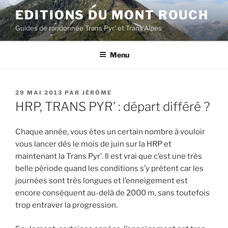
Aller
EDITIONS DU MONT ROUCH
au
Guides de randonnée Trans Pyr' et Trans'Alpes
contenu
principal
Menu
PUBLIÉ
29 MAI 2013
PAR
JÉRÔME
LE
HRP, TRANS PYR’ : départ différé ?
Chaque année, vous êtes un certain nombre à vouloir
vous lancer dès le mois de juin sur la HRP et
maintenant la Trans Pyr’. Il est vrai que c’est une très
belle période quand les conditions s’y prêtent car les
journées sont très longues et l’enneigement est
encore conséquent au-delà de 2000 m, sans toutefois
trop entraver la progression.